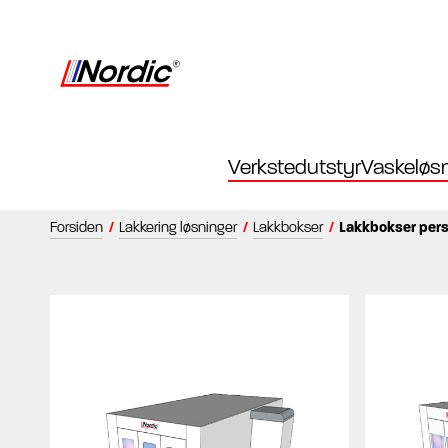
Verkstedutstyr
Vaskeløsn
Forsiden
/
Lakkering løsninger
/
Lakkbokser
/
Lakkbokser pers