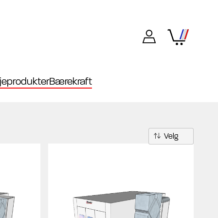
eprodukter
Bærekraft