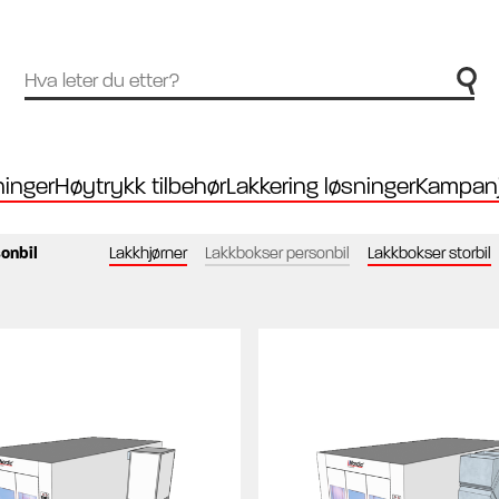
inger
Høytrykk tilbehør
Lakkering løsninger
Kampanj
onbil
Lakkhjørner
Lakkbokser personbil
Lakkbokser storbil