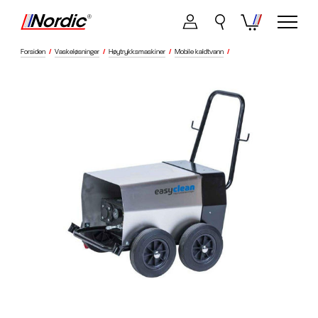
Forsiden
/
Vaskeløsninger
/
Høytrykksmaskiner
/
Mobile kaldtvann
/