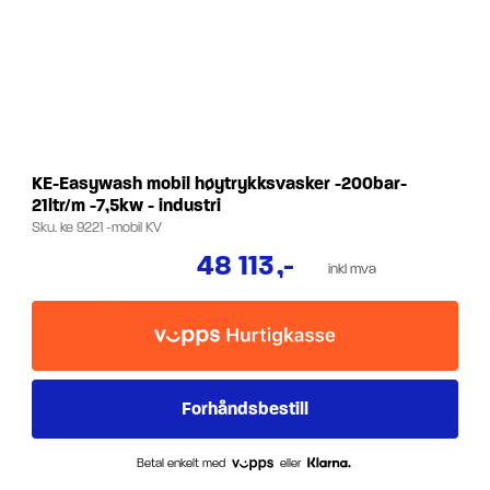
KE-Easywash mobil høytrykksvasker -200bar-
21ltr/m -7,5kw - industri
Sku.
ke 9221 -mobil KV
48 113
,-
inkl mva
Betal enkelt med
eller