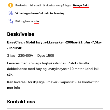
Restordre – blir sendt når den kommer på lager.
Beregn frakt
Vi har ingen bekreftet dato for levering.
Klikk og hent –
info
Beskrivelse
EasyClean Mobil høytrykksvasker -200bar-21ltr/m -7,5kw
- industri
3-fas - 230/400V - Dyse 1508
Leveres med:
• 2-lags højtryksslange
• Pistol
• Rustfri
dobbeltlanse med høy og lavtryksdyse
• 10 meter kabel inkl.
stik.
Kan leveres i forskjellige utgaver / kapasitet - Ta kontakt for
mer info.
Kontakt oss