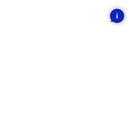
SMOOOTH BETALING MED KLARNA
RASK LEVERING
30 DAGERS ANGREFRIST