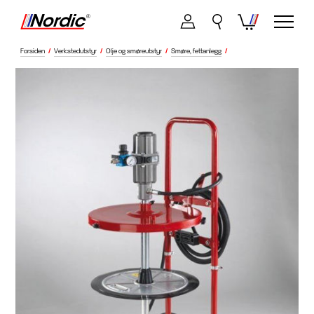
Forsiden
/
Verkstedutstyr
/
Olje og smøreutstyr
/
Smøre, fettanlegg
/