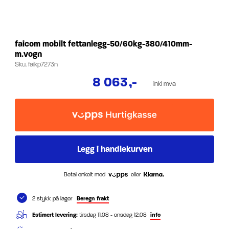
faicom mobilt fettanlegg-50/60kg-380/410mm-
m.vogn
Sku.
faikp7273n
8 063
,-
inkl mva
Betal enkelt med
eller
2 stykk på lager
Beregn frakt
Estimert levering:
tirsdag 11.08 - onsdag 12.08
info