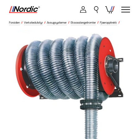
Forsiden
/
Verkstedutstyr
/
Avsugsystemer
/
Eksosslangetromler
/
Fjæropptrekk
/