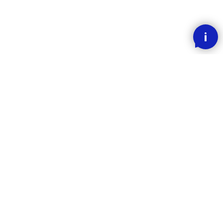
SMOOOTH BETALING MED KLARNA
RASK LEVERING
30 DAGERS ANGREFRIST