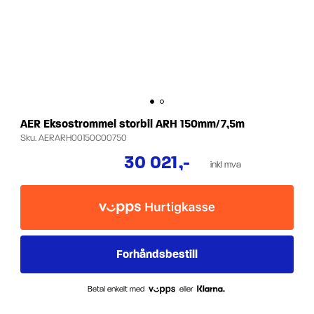
AER Eksostrommel storbil ARH 150mm/7,5m
Sku.
AERARH00150C00750
30 021
,-
inkl mva
Betal enkelt med
eller