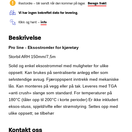
Restordre – blir sendt når den kommer på lager.
Beregn frakt
Vi har ingen bekreftet dato for levering.
Klikk og hent –
info
Beskrivelse
Pro line - Eksostromler for kjøretøy
Storbil ARH 150mm/7,5m
Solid og enkel eksostrommel med muligheter for ulike
oppsett.
Kan brukes på sentraliserte anlegg eller som
selvstendige avsug.
Fjæroppspent inntrekk med mekaniske
lås. Kan monteres på vegg eller på tak.
Leveres med TGA
«anti crush» slange som standard.
For temperaturer på
180°C (tåler opp til 200°C i korte perioder)
Er ikke inkludert
eksos-stuss, spjeld/vifte eller strømstyring.
Settes opp med
ulike oppsett; se tilbehør
Kontakt oss