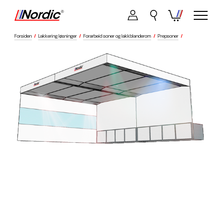
Forsiden
/
Lakkering løsninger
/
Forarbeid soner og lakkblanderom
/
Prepsoner
/