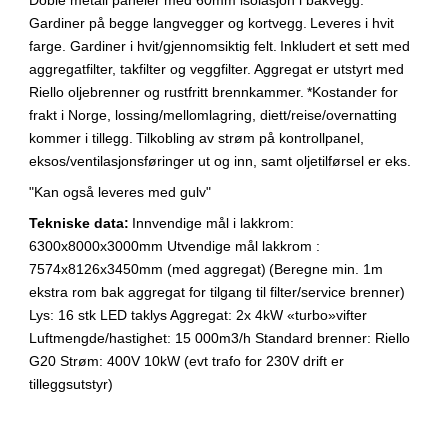
Gardiner på begge langvegger og kortvegg.
Leveres i hvit
farge. Gardiner i hvit/gjennomsiktig felt.
Inkludert et sett med
aggregatfilter, takfilter og veggfilter.
Aggregat er utstyrt med
Riello oljebrenner og rustfritt brennkammer.
*Kostander for
frakt i Norge, lossing/mellomlagring, diett/reise/overnatting
kommer i tillegg.
Tilkobling av strøm på kontrollpanel,
eksos/ventilasjonsføringer ut og inn, samt oljetilførsel er eks.
"Kan også leveres med gulv"
Tekniske data:
Innvendige mål i lakkrom:
6300x8000x3000mm
Utvendige mål lakkrom :
7574x8126x3450mm
(med aggregat)
(Beregne min. 1m
ekstra rom bak aggregat for tilgang til filter/service brenner)
Lys: 16 stk LED taklys
Aggregat: 2x 4kW «turbo»vifter
Luftmengde/hastighet: 15 000m3/h
Standard brenner: Riello
G20
Strøm: 400V 10kW (evt trafo for 230V drift er
tilleggsutstyr)