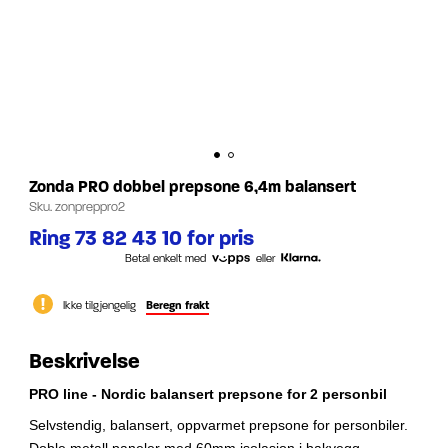
Zonda PRO dobbel prepsone 6,4m balansert
Sku.
zonpreppro2
Ring 73 82 43 10 for pris
Betal enkelt med
eller
Ikke tilgjengelig
Beregn frakt
Beskrivelse
PRO line - Nordic balansert prepsone for 2 personbil
Selvstendig, balansert, oppvarmet prepsone for personbiler.
Doble metall paneler med 60mm isolasjon i bakvegg.