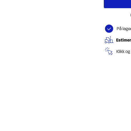
På lage
Estimer
Klikk o