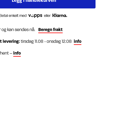
Betal enkelt med
eller
r og kan sendes nå.
Beregn frakt
t levering:
tirsdag 11.08 - onsdag 12.08
info
g hent –
info