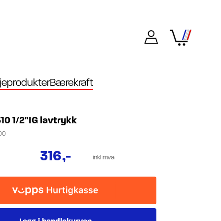
eprodukter
Bærekraft
510 1/2"IG lavtrykk
00
316
,-
inkl mva