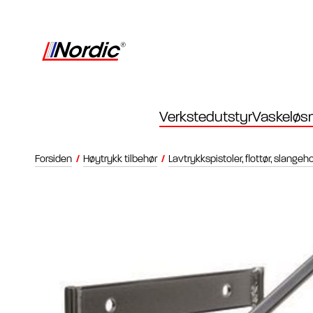
Verkstedutstyr
Vaskeløsn
Forsiden
/
Høytrykk tilbehør
/
Lavtrykkspistoler, flottør, slangeh