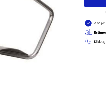
4 stykk
Estimer
Klikk o