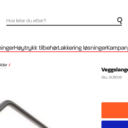
inger
Høytrykk tilbehør
Lakkering løsninger
Kampanj
older
/
Veggslange
Sku.
SU11006