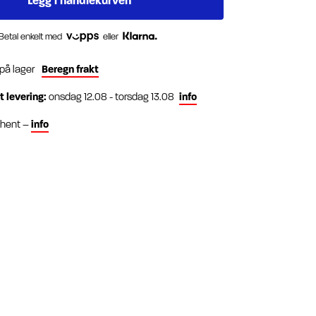
Betal enkelt med
eller
 på lager
Beregn frakt
t levering:
onsdag 12.08 - torsdag 13.08
info
g hent –
info