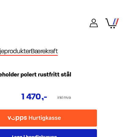
eprodukter
Bærekraft
holder polert rustfritt stål
1 470
,-
inkl mva