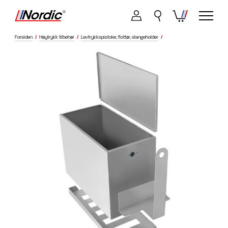
Forsiden
/
Høytrykk tilbehør
/
Lavtrykkspistoler, flottør, slangeholder
/