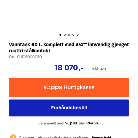
Vanntank 60 L. komplett med 3/4"" innvendig gjenget
rustfri stålkontakt
Sku.
SU105000030
18 070
,-
inkl mva
Betal enkelt med
eller
Restordre – blir sendt når den kommer på lager.
Beregn frakt