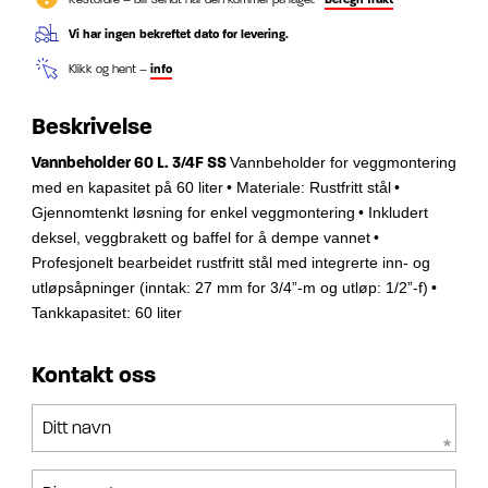
Vi har ingen bekreftet dato for levering.
Klikk og hent –
info
Beskrivelse
Vannbeholder 60 L. 3/4F SS
Vannbeholder for veggmontering
med en kapasitet på 60 liter
• Materiale: Rustfritt stål
•
Gjennomtenkt løsning for enkel veggmontering
• Inkludert
deksel, veggbrakett og baffel for å dempe vannet
•
Profesjonelt bearbeidet rustfritt stål med integrerte inn- og
utløpsåpninger (inntak: 27 mm for 3/4”-m og utløp: 1/2”-f)
•
Tankkapasitet: 60 liter
Kontakt oss
Ditt navn