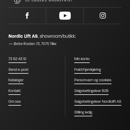
30 DAGERS ANGREFRIST
Nordic Lift AS
,
showroom/butikk:
Østre Rosten 72, 7075 Tiller
73 82 43 10
Min konto
Send e-post
Frakt/hjemkjøring
Kataloger
Personvern og cookies
Kontakt
Salgsbetingelser B2B
Om oss
Salgsbetingelser Nordiclift AS
Stilling ledig