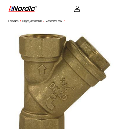
Forsiden
/
Høytrykk tilbehør
/
Vannfilter, etc.
/