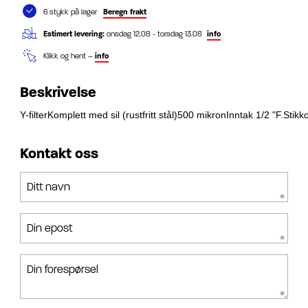
6 stykk på lager
Beregn frakt
Estimert levering:
onsdag 12.08 - torsdag 13.08
info
Klikk og hent –
info
Beskrivelse
Y-filterKomplett med sil (rustfritt stål)500 mikronInntak 1/2 "F.St
Kontakt oss
Ditt navn
Din epost
Din forespørsel