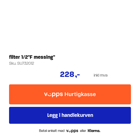
filter 1/2"F messing"
Sku.
SU732012
228
,-
inkl mva
Betal enkelt med
eller