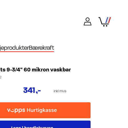
eprodukter
Bærekraft
ats 9-3/4" 60 mikron vaskbar
2
341
,-
inkl mva