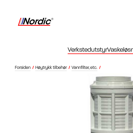
Verkstedutstyr
Vaskeløsn
Forsiden
/
Høytrykk tilbehør
/
Vannfilter, etc.
/