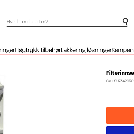
inger
Høytrykk tilbehør
Lakkering løsninger
Kampanj
Filterinns
Sku.
SU7342930