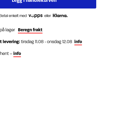
Betal enkelt med
eller
 på lager
Beregn frakt
t levering:
tirsdag 11.08 - onsdag 12.08
info
g hent –
info