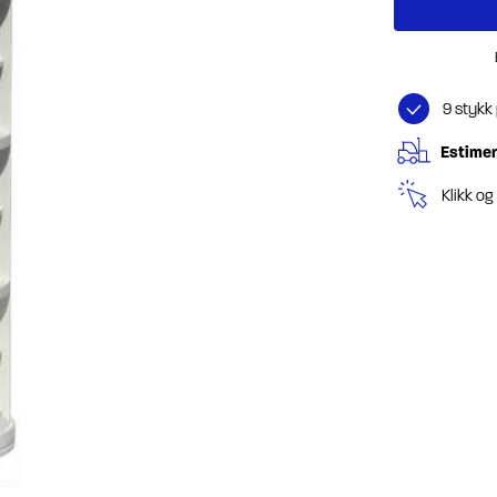
9 stykk
Estimer
Klikk o