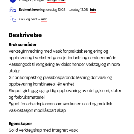
25 stykk på lager
Beregn frakt
Estimert levering:
onsdag 12.08 - torsdag 13.08
info
Klikk og hent –
info
Beskrivelse
Bruksområder
Verktøyinnredning med vask for praktisk rengjøring og
oppbevaring i verksted, garasje, industri og serviceområde
Passer godt til rengjøring av deler, hender, verktøy og mindre
utstyr
Gir en kompakt og plassbesparende løsning der vask og
oppbevaring kombineres i én enhet
Skapet gir trygg og ryddig oppbevaring av utstyr, kjemi, kluter
og forbruksmateriell
Egnet for arbeidsplasser som ønsker en solid og praktisk
vaskestasjon med låsbart skap
Egenskaper
Solid verktøyskap med integrert vask