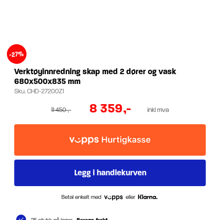
-27%
Verktøyinnredning skap med 2 dører og vask
680x500x835 mm
Sku.
CHD-27200Z1
8 359
,-
11 450
,-
inkl mva
Betal enkelt med
eller