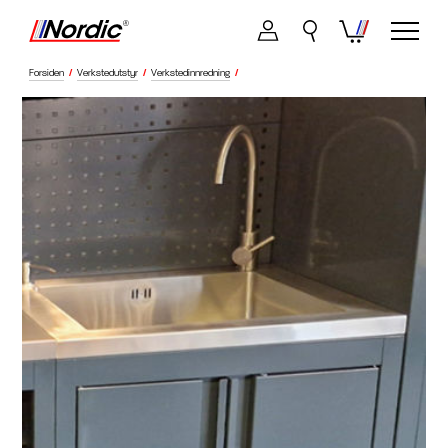
Forsiden
/
Verkstedutstyr
/
Verkstedinnredning
/