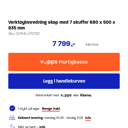
Verktøyinnredning skap med 7 skuffer 680 x 500 x
835 mm
Sku.
CHTHD-27071Z1
7 799
,-
inkl mva
Betal enkelt med
eller
1 stykk på lager
Beregn frakt
Estimert levering:
mandag 10.08 - tirsdag 11.08
info
Klikk og hent –
info