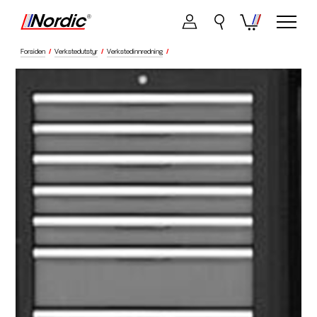
Forsiden
/
Verkstedutstyr
/
Verkstedinnredning
/