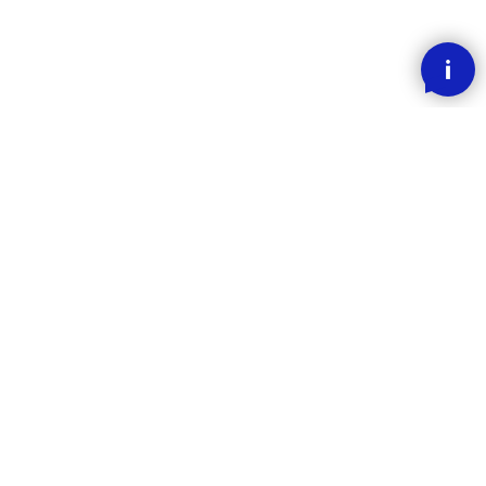
SMOOOTH BETALING MED KLARNA
RASK LEVERING
30 DAGERS ANGREFRIST