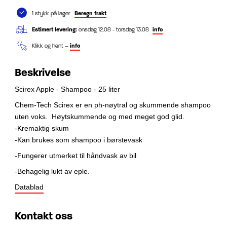
1 stykk på lager
Beregn frakt
Estimert levering:
onsdag 12.08 - torsdag 13.08
info
Klikk og hent –
info
Beskrivelse
Scirex Apple - Shampoo - 25 liter
Chem-Tech Scirex er en ph-nøytral og skummende shampoo
uten voks. Høytskummende og med meget god glid.
-Kremaktig skum
-Kan brukes som shampoo i børstevask
-Fungerer utmerket til håndvask av bil
-Behagelig lukt av eple.
Datablad
Kontakt oss