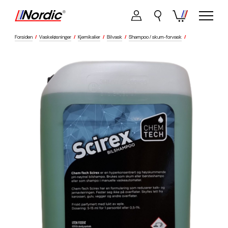
Forsiden
/
Vaskeløsninger
/
Kjemikalier
/
Bilvask
/
Shampoo / skum-forvask
/