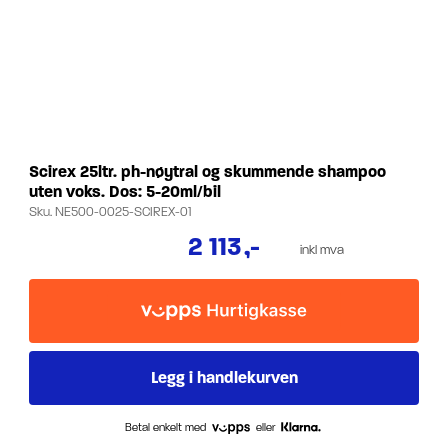
Scirex 25ltr. ph-nøytral og skummende shampoo
uten voks. Dos: 5-20ml/bil
Sku.
NE500-0025-SCIREX-01
2 113
,-
inkl mva
Betal enkelt med
eller