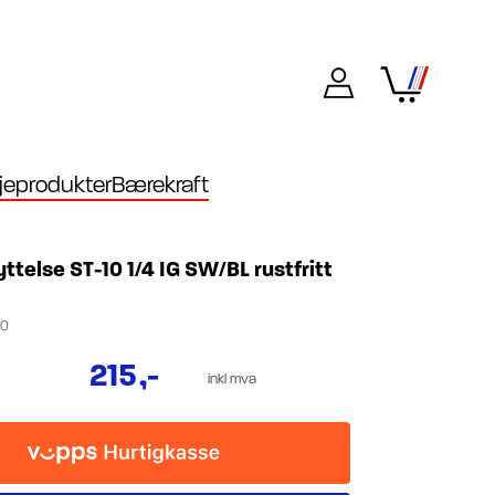
eprodukter
Bærekraft
telse ST-10 1/4 IG SW/BL rustfritt
10
215
,-
inkl mva