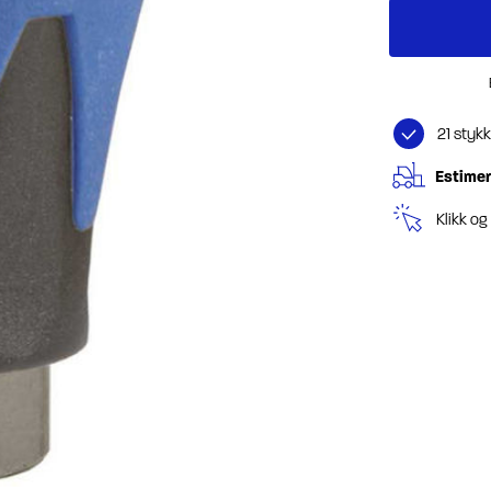
21 styk
Estimer
Klikk o