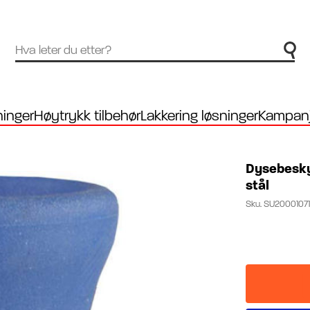
inger
Høytrykk tilbehør
Lakkering løsninger
Kampanj
Dysebeskyt
stål
Sku.
SU2000107