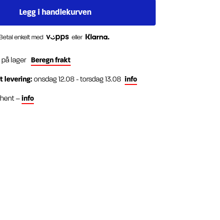
Betal enkelt med
eller
k på lager
Beregn frakt
t levering:
onsdag 12.08 - torsdag 13.08
info
g hent –
info