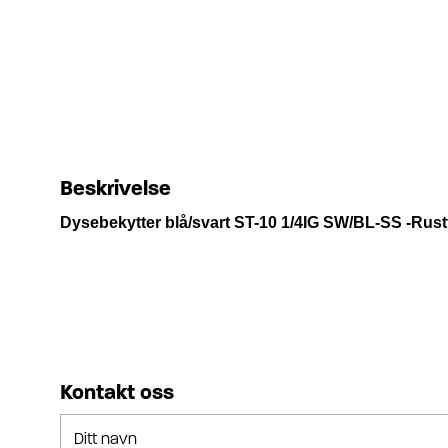
Beskrivelse
Dysebekytter blå/svart ST-10 1/4IG SW/BL-SS -Rustf
Kontakt oss
Ditt navn