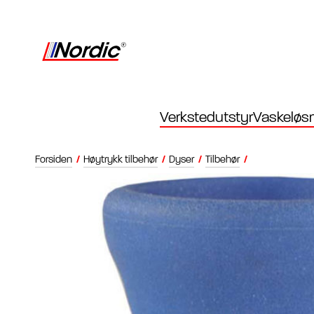
Verkstedutstyr
Vaskeløsn
Forsiden
/
Høytrykk tilbehør
/
Dyser
/
Tilbehør
/