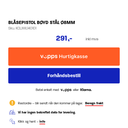
BLÅSEPISTOL BØYD STÅL Ø8MM
Sku.
KCLJWL140101
291
,-
inkl mva
Betal enkelt med
eller
Restordre – blir sendt når den kommer på lager.
Beregn frakt
Vi har ingen bekreftet dato for levering.
Klikk og hent –
info