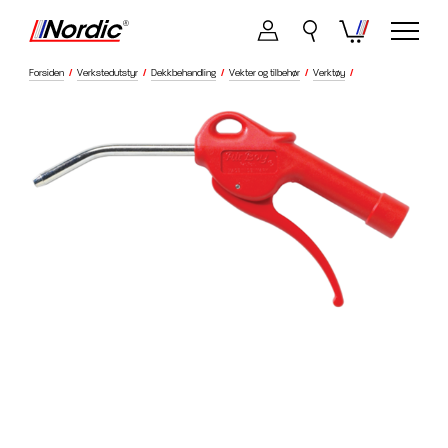
Forsiden
/
Verkstedutstyr
/
Dekkbehandling
/
Vekter og tilbehør
/
Verktøy
/