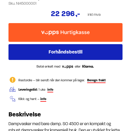
Sku.
NI45000001
22 296
,-
inkl mva
Betal enkelt med
eller
Restordre – blir sendt når den kommer på lager.
Beregn frakt
Leveringstid:
1 uke
info
Klikk og hent –
info
Beskrivelse
Dampvasker med bare damp. SO 4500 er en kompakt og
robust dampvasker for komersiell bruk. Den er utviklet for lette