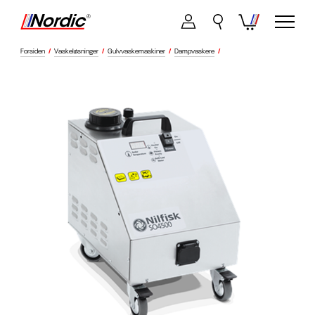
Forsiden
/
Vaskeløsninger
/
Gulvvaskemaskiner
/
Dampvaskere
/