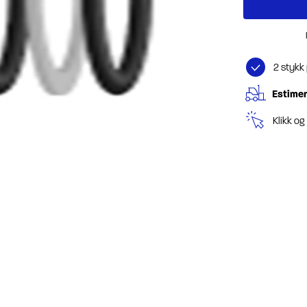
2 stykk
Estimer
Klikk o