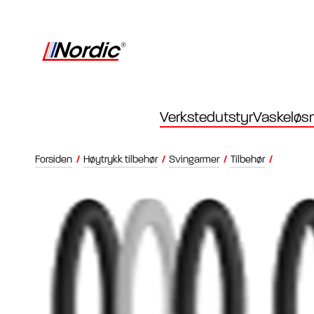
Verkstedutstyr
Vaskeløsn
Forsiden
/
Høytrykk tilbehør
/
Svingarmer
/
Tilbehør
/