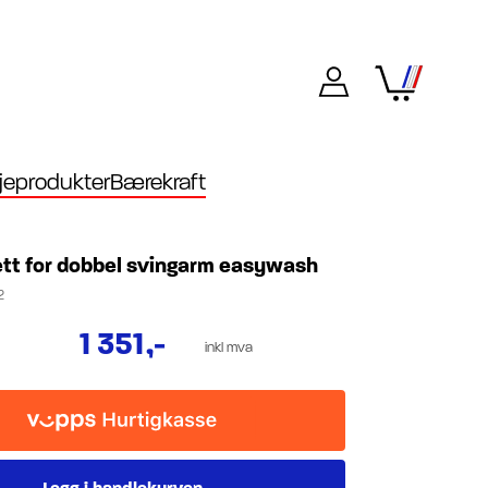
eprodukter
Bærekraft
ett for dobbel svingarm easywash
2
1 351
,-
inkl mva