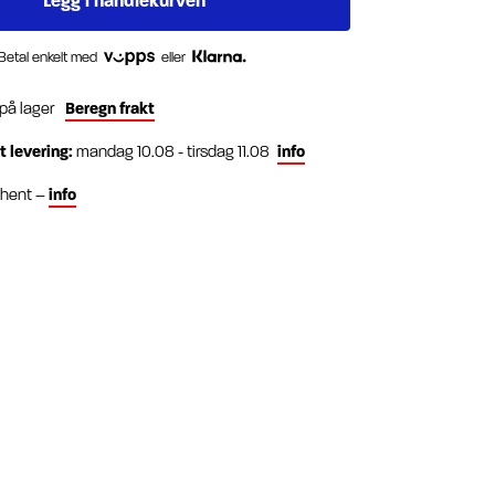
Betal enkelt med
eller
 på lager
Beregn frakt
t levering:
mandag 10.08 - tirsdag 11.08
info
g hent –
info