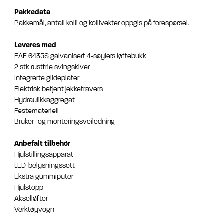
Pakkedata
Pakkemål, antall kolli og kollivekter oppgis på forespørsel.
Leveres med
EAE 6435S galvanisert 4-søylers løftebukk
2 stk rustfrie svingskiver
Integrerte glideplater
Elektrisk betjent jekketravers
Hydraulikkaggregat
Festemateriell
Bruker- og monteringsveiledning
Anbefalt tilbehør
Hjulstillingsapparat
LED-belysningssett
Ekstra gummiputer
Hjulstopp
Akselløfter
Verktøyvogn