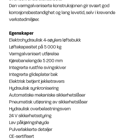
Den varmgalvaniserte konstruksjonen gir svært god
korrosjonsbestandighet og lang levetid, selv i krevende
verkstedmiljøer.
Egenskaper
Elektrohydraulisk 4-søylers løftebukk
Løftekapasitet på 5 000 kg
Varmgalvanisert utførelse
Kjørebanelengde 5 200 mm
Integrerte rustfrie svingskiver
Integrerte glideplater bak
Elektrisk betjent jekketravers
Hydraulisk synkronisering
Automatiske mekaniske sikkerhetslåser
Pneumatisk utløsning av sikkerhetslåser
Hydraulisk overbelastningsvern
24 V sikkerhetsstyring
Lav påkjøringshøyde
Pulverlakkerte detaljer
CE-sertifisert