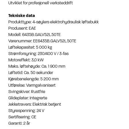
Utviklet for profesjonell verksteddrift
Tekniske data
Produkttype: 4-søylers elektrohydraulisk løftebukk
Produsent: EAE
Modell: 6435B.GALV52L.50TE
Varenummer: EE6435B.GALV52L.50TE
Løftekapasitet: 5 000 kg
Strømforsyning: 230/400 V / 3-fas
Motoreffekt: 3,0 kW
Maks. løftehøyde: Ca. 1 900 mm
Løftetid: Ca. 50 sekunder
Kjørebanelengde: 5 200 mm
Utførelse: Varmgalvanisert
Svingskiver: Rustfrie
Glideplater: Integrerte
Jekketravers: Elektrisk betjent
Styrespenning: 24 V
Sertifisering: CE
Garanti: 2 år