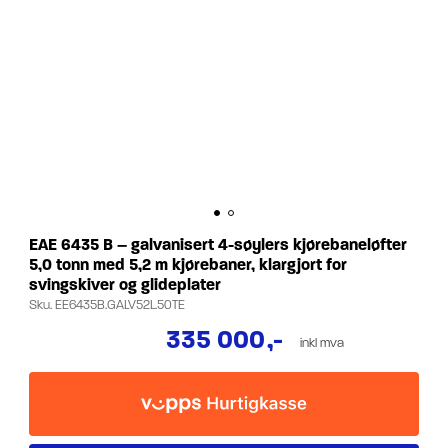
EAE 6435 B – galvanisert 4-søylers kjørebaneløfter
5,0 tonn med 5,2 m kjørebaner, klargjort for
svingskiver og glideplater
Sku.
EE6435B.GALV52L.50TE
335 000
,-
inkl mva