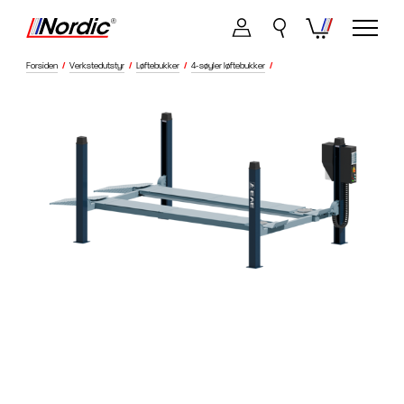
Forsiden
/
Verkstedutstyr
/
Løftebukker
/
4-søyler løftebukker
/