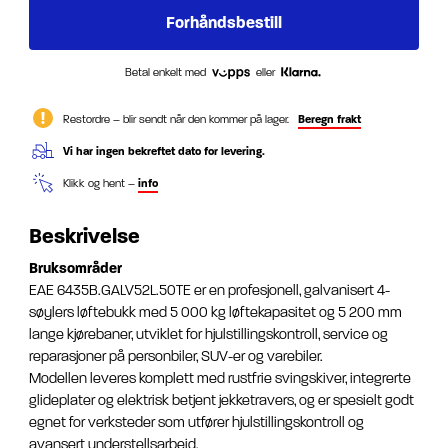
Betal enkelt med
eller
Restordre – blir sendt når den kommer på lager.
Beregn frakt
Vi har ingen bekreftet dato for levering.
Klikk og hent –
info
Beskrivelse
Bruksområder
EAE 6435B.GALV52L.50TE er en profesjonell, galvanisert 4-
søylers løftebukk med 5 000 kg løftekapasitet og 5 200 mm
lange kjørebaner, utviklet for hjulstillingskontroll, service og
reparasjoner på personbiler, SUV-er og varebiler.
Modellen leveres komplett med rustfrie svingskiver, integrerte
glideplater og elektrisk betjent jekketravers, og er spesielt godt
egnet for verksteder som utfører hjulstillingskontroll og
avansert understellsarbeid.