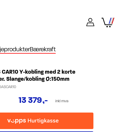
eprodukter
Bærekraft
 CAR10 Y-kobling med 2 korte
er. Slange/kobling Ø:150mm
0ASCAR10
13 379
,-
inkl mva