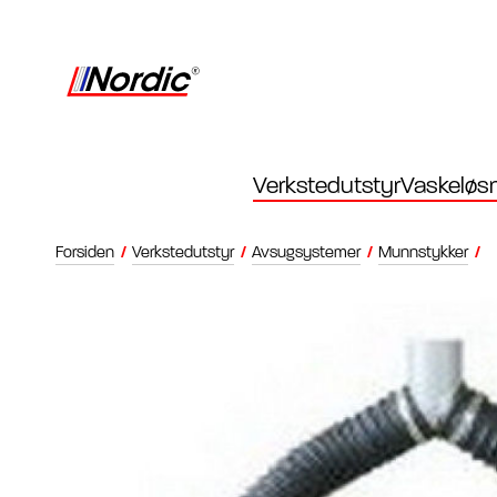
Verkstedutstyr
Vaskeløsn
Forsiden
/
Verkstedutstyr
/
Avsugsystemer
/
Munnstykker
/