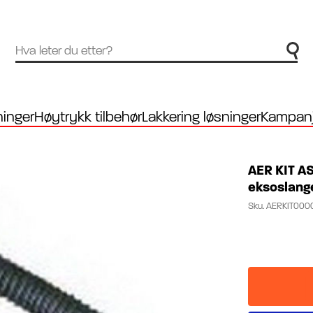
inger
Høytrykk tilbehør
Lakkering løsninger
Kampanj
AER KIT AS
eksoslang
Sku.
AERKIT000