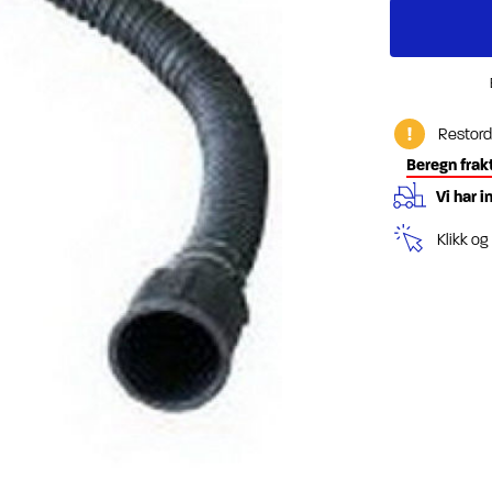
Restord
Beregn frak
Vi har i
Klikk o