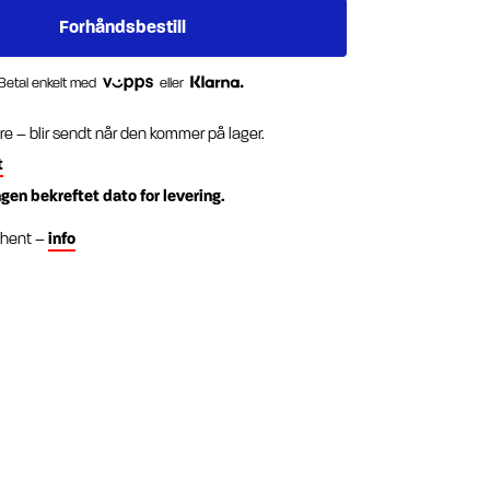
Betal enkelt med
eller
re – blir sendt når den kommer på lager.
t
ngen bekreftet dato for levering.
g hent –
info