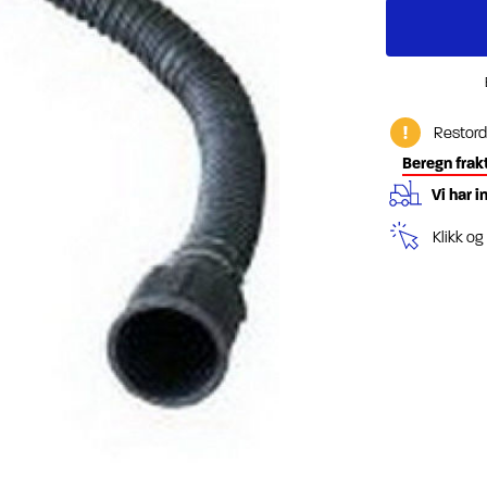
Restord
Beregn frak
Vi har i
Klikk o