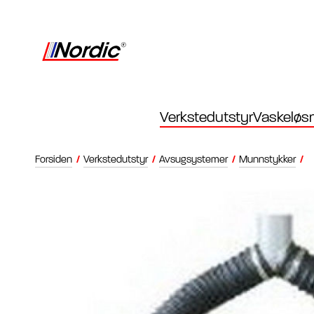
Verkstedutstyr
Vaskeløsn
Forsiden
/
Verkstedutstyr
/
Avsugsystemer
/
Munnstykker
/