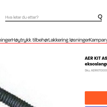
inger
Høytrykk tilbehør
Lakkering løsninger
Kampanj
AER KIT AS
eksoslang
Sku.
AERKIT000