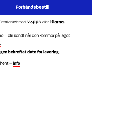
Betal enkelt med
eller
re – blir sendt når den kommer på lager.
t
ngen bekreftet dato for levering.
g hent –
info