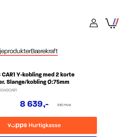
eprodukter
Bærekraft
 CAR1 Y-kobling med 2 korte
er. Slange/kobling Ø:75mm
00ASCAR1
8 639
,-
inkl mva