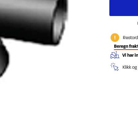
Restord
Beregn frak
Vi har i
Klikk o