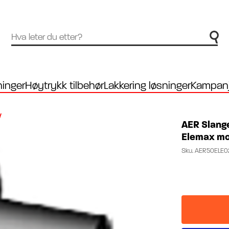
inger
Høytrykk tilbehør
Lakkering løsninger
Kampanj
/
AER Slang
Elemax mo
Sku.
AER50ELE0