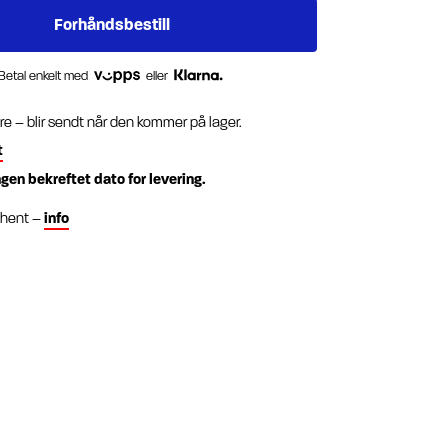
Betal enkelt med
eller
re – blir sendt når den kommer på lager.
t
ngen bekreftet dato for levering.
g hent –
info