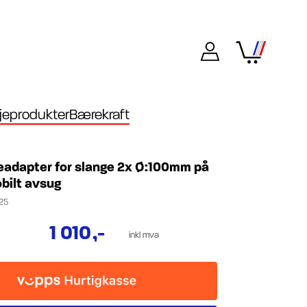
eprodukter
Bærekraft
eadapter for slange 2x Ø:100mm på
bilt avsug
25
1 010
,-
inkl mva