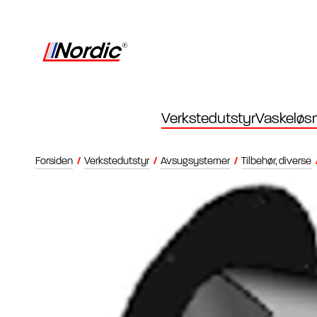
Verkstedutstyr
Vaskeløsn
Forsiden
/
Verkstedutstyr
/
Avsugsystemer
/
Tilbehør, diverse