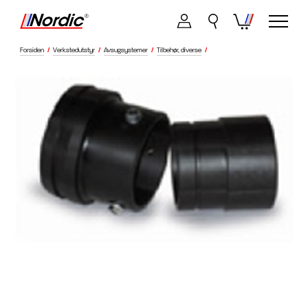
Forsiden
/
Verkstedutstyr
/
Avsugsystemer
/
Tilbehør, diverse
/