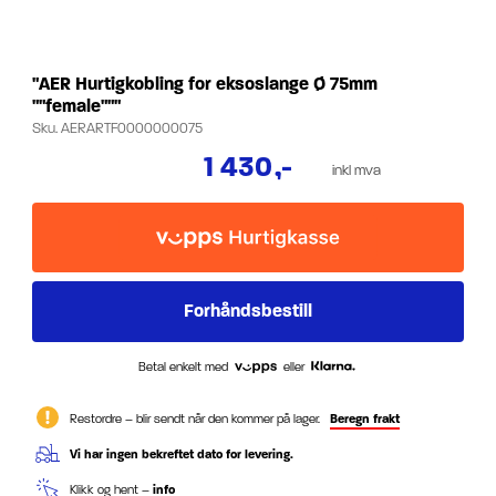
"AER Hurtigkobling for eksoslange Ø 75mm
""female"""
Sku.
AERARTF0000000075
1 430
,-
inkl mva
Betal enkelt med
eller
Restordre – blir sendt når den kommer på lager.
Beregn frakt
Vi har ingen bekreftet dato for levering.
Klikk og hent –
info