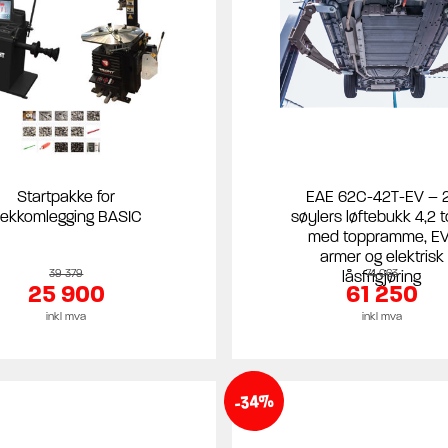
Startpakke for
EAE 62C-42T-EV – 
ekkomlegging BASIC
søylers løftebukk 4,2 
med toppramme, EV
armer og elektrisk
39 379
låsfrigjøring
74 063
25 900
61 250
inkl mva
inkl mva
-34%