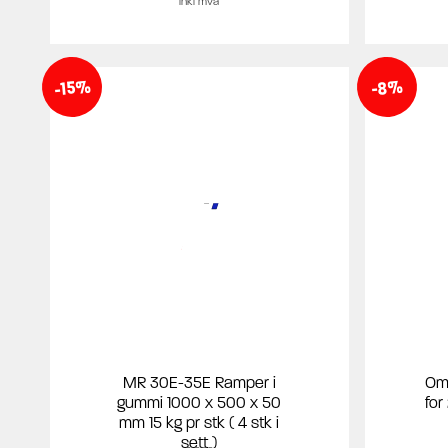
inkl mva
-15%
-8%
MR 30E-35E Ramper i
Omb
gummi 1000 x 500 x 50
for
mm 15 kg pr stk ( 4 stk i
sett )