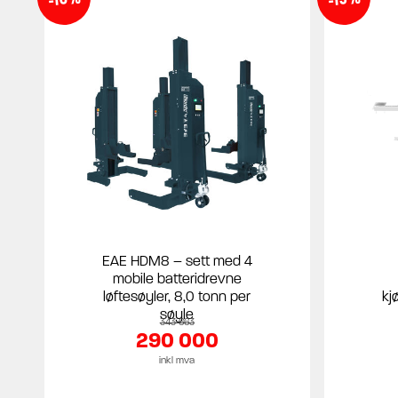
EAE HDM8 – sett med 4
mobile batteridrevne
løftesøyler, 8,0 tonn per
kj
søyle
343 663
290 000
inkl mva