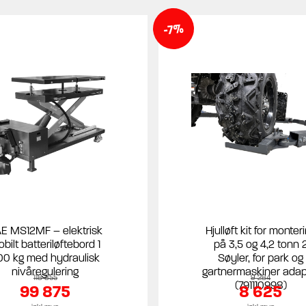
-7%
E MS12MF – elektrisk
Hjulløft kit for monter
bilt batteriløftebord 1
på 3,5 og 4,2 tonn 
00 kg med hydraulisk
Søyler, for park og
nivåregulering
gartnermaskiner adap
118 855
9 284
(791110998)
99 875
8 625