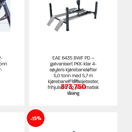
2-
EAE 6435 BWF PD –
tonn
galvanisert PKK-klar 4-
-
søylers kjørebaneløfter
5,0 tonn med 5,7 m
kjørebaner, slitasjetester,
437 375
373 750
frihjulsløft og pneumatisk
låsing
inkl mva
-15%