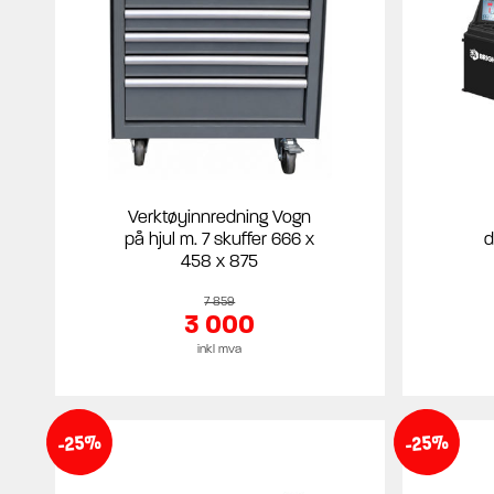
Verktøyinnredning Vogn
på hjul m. 7 skuffer 666 x
d
458 x 875
7 859
3 000
inkl mva
-25%
-25%