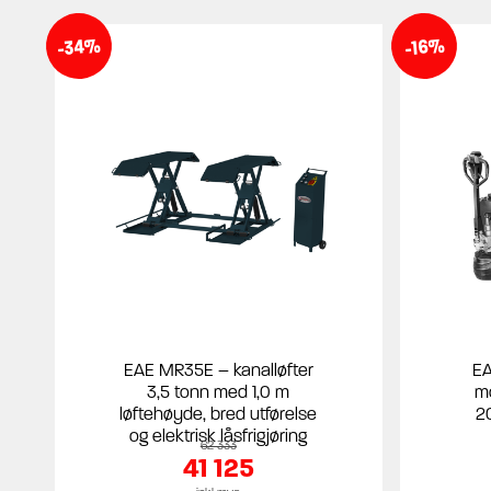
-34%
-16%
EAE MR35E – kanalløfter
EA
3,5 tonn med 1,0 m
mo
løftehøyde, bred utførelse
2
og elektrisk låsfrigjøring
62 333
41 125