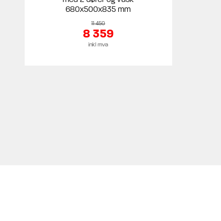
680x500x835 mm
11 450
8 359
inkl mva