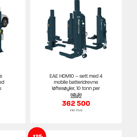
s
EAE HDM10 – sett med 4
ed
mobile batteridrevne
s
løftesøyler, 10 tonn per
søyle
426 714
362 500
inkl mva
-33%