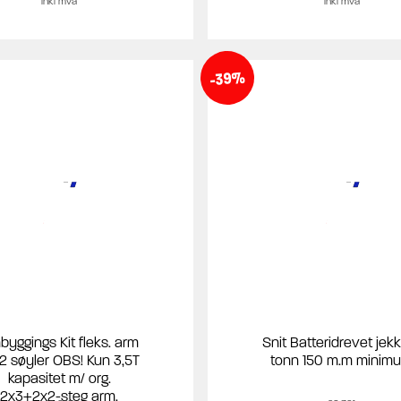
inkl mva
inkl mva
-39%
yggings Kit fleks. arm
Snit Batteridrevet jek
 2 søyler OBS! Kun 3,5T
tonn 150 m.m minim
kapasitet m/ org.
2x3+2x2-steg arm.