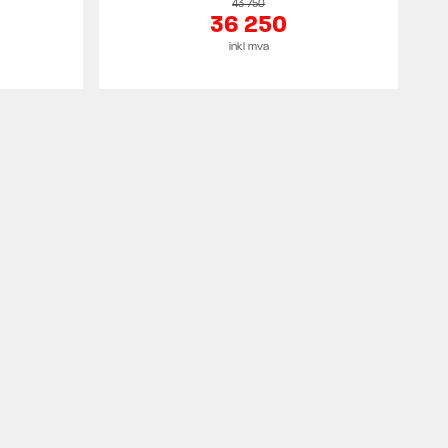
43 750
36 250
inkl mva