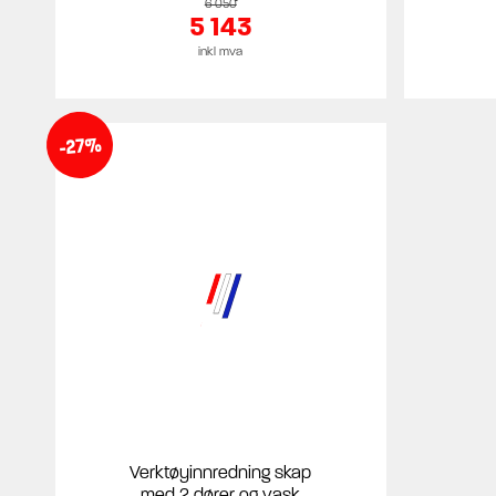
6 050
5 143
inkl mva
-27%
Verktøyinnredning skap
med 2 dører og vask