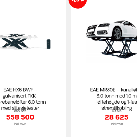
EAE HX6 BWF –
EAE MR30E – kanalløf
galvanisert PKK-
3,0 tonn med 1,0 m
ørebaneløfter 6,0 tonn
løftehøyde og 1-fas
med slitasjetester
strømtilkobling
658 625
39 515
558 500
28 625
inkl mva
inkl mva