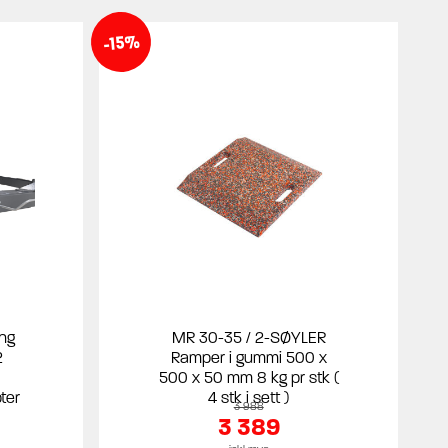
-15%
ing
MR 30-35 / 2-SØYLER
2
Ramper i gummi 500 x
500 x 50 mm 8 kg pr stk (
ter
4 stk i sett )
3 988
3 389