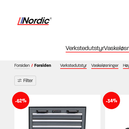
Verkstedutstyr
Vaskeløsn
Forsiden
/
Forsiden
Verkstedutstyr
Vaskeløsninger
Høy
Filter
-62%
-34%