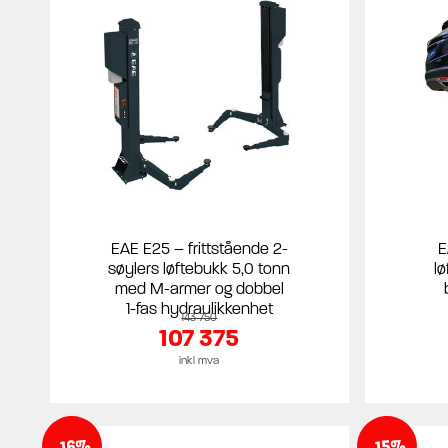
EAE E25 – frittstående 2-
E
søylers løftebukk 5,0 tonn
l
med M-armer og dobbel
1-fas hydraulikkenhet
143 750
107 375
inkl mva
-16%
-15%