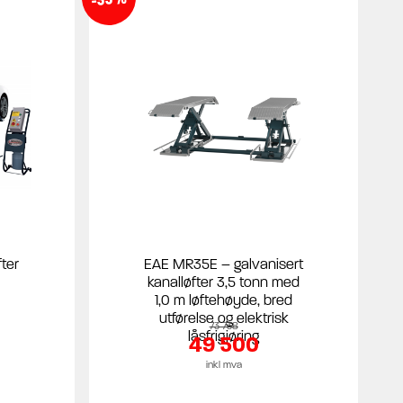
ter
EAE MR35E – galvanisert
kanalløfter 3,5 tonn med
1,0 m løftehøyde, bred
utførelse og elektrisk
73 738
låsfrigjøring
49 500
inkl mva