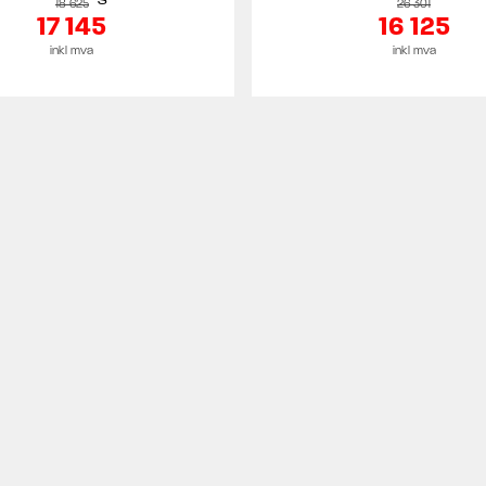
18 625
26 301
17 145
16 125
inkl mva
inkl mva