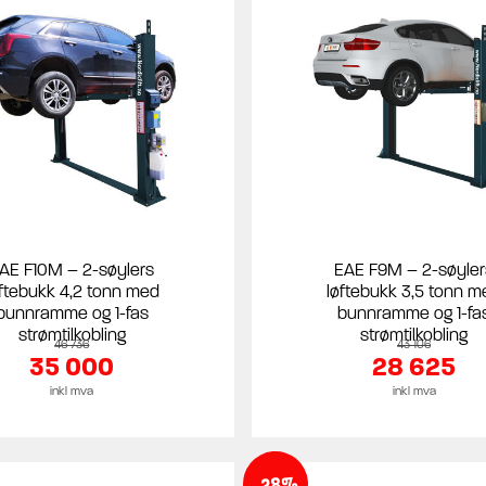
AE F10M – 2-søylers
EAE F9M – 2-søyler
øftebukk 4,2 tonn med
løftebukk 3,5 tonn m
bunnramme og 1-fas
bunnramme og 1-fa
strømtilkobling
strømtilkobling
46 736
43 106
35 000
28 625
inkl mva
inkl mva
-28%