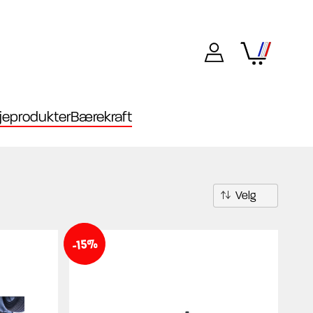
eprodukter
Bærekraft
-15%