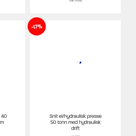
inkl mva
-17%
k 40
Snit el/hydraulisk presse
um
50 tonn med hydraulisk
drift