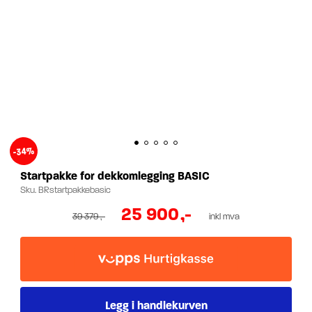
-34%
Startpakke for dekkomlegging BASIC
Sku.
BRstartpakkebasic
25 900
,-
39 379
,-
inkl mva