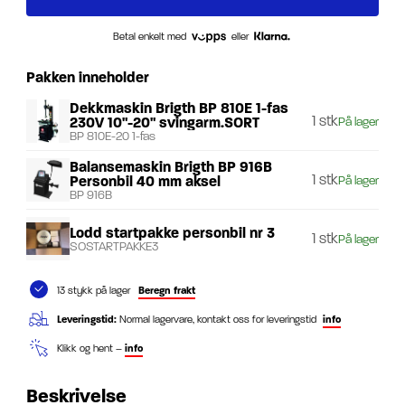
Betal enkelt med
eller
Pakken inneholder
Dekkmaskin Brigth BP 810E 1-fas
1 stk
230V 10"-20" svingarm.SORT
På lager
BP 810E-20 1-fas
Balansemaskin Brigth BP 916B
1 stk
Personbil 40 mm aksel
På lager
BP 916B
Lodd startpakke personbil nr 3
1 stk
På lager
SOSTARTPAKKE3
13 stykk på lager
Beregn frakt
Leveringstid:
Normal lagervare, kontakt oss for leveringstid
info
Klikk og hent –
info
Beskrivelse