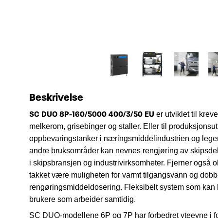
Beskrivelse
SC DUO 8P-160/5000 400/3/50 EU
er utviklet til kre
melkerom, grisebinger og staller. Eller til produksjons
oppbevaringstanker i næringsmiddelindustrien og lege
andre bruksområder kan nevnes rengjøring av skipsdek
i skipsbransjen og industrivirksomheter. Fjerner også olje
takket være muligheten for varmt tilgangsvann og dobb
rengøringsmiddeldosering. Fleksibelt system som kan b
brukere som arbeider samtidig.
SC DUO-modellene 6P og 7P har forbedret yteevne i for