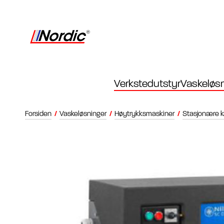
Verkstedutstyr
Vaskeløsn
Forsiden
/
Vaskeløsninger
/
Høytrykksmaskiner
/
Stasjonære k