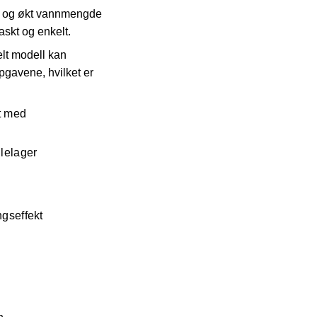
k og økt vannmengde
skt og enkelt.
elt modell kan
pgavene, hvilket er
t med
lelager
ngseffekt