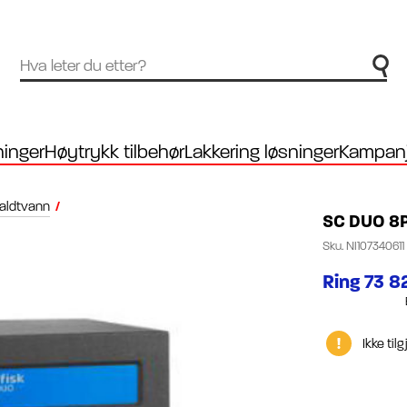
inger
Høytrykk tilbehør
Lakkering løsninger
Kampanj
aldtvann
/
SC DUO 8P
Sku.
NI107340611
Ring 73 82
Ikke til