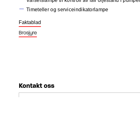
Varselslampe til kontroll av lav oljestand i pumpe
Timeteller og serviceindikatorlampe
Faktablad
Brosjyre
Kontakt oss
Ditt navn
Din epost