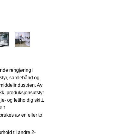
vende rengjøring i
utstyr, samlebånd og
middelindustrien. Av
k, produksjonsutstyr
- og fettholdig skitt,
elt
rukes av en eller to
hold til andre 2-