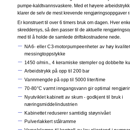
pumpe-kaldtvannsvaskere. Med et høyere arbeidstryk
klarer de selv de mest krevende rengjøringsoppgaver ra
Er konstruert til over 6 timers bruk om dagen. Hver enk
skreddersys, så den passer til de aktuelle rengjøringso
med til å holde de samlede driftskostnadene nede.
NA6- eller C3-motorpumpeenheter av høy kvalite
messingtoppstykke
1450 o/min., 4 keramiske stempler og dobbelte ku
Arbeidstrykk på opp til 200 bar
Vannmengde på opp til 5000 liter/time
70-80°C varmt inngangsvann gir optimal rengjøri
Nyutviklet kabinett av skum - godkjent til bruk i
næringsmiddelindustrien
Kabinettet reduserer samtidig støynivået
Pulverlakkert stålramme