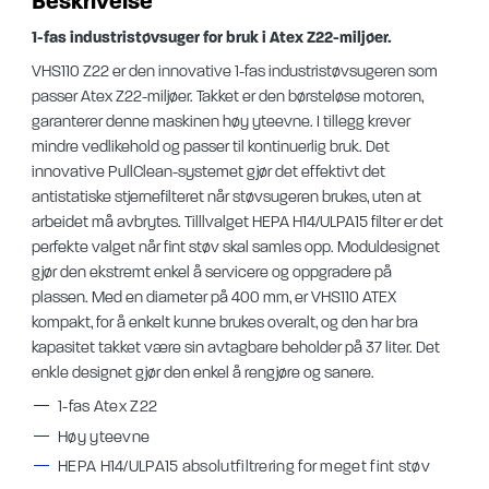
Beskrivelse
1-fas industristøvsuger for bruk i Atex Z22-miljøer.
VHS110 Z22 er den innovative 1-fas industristøvsugeren som
passer Atex Z22-miljøer.
Takket er den børsteløse motoren,
garanterer denne maskinen høy yteevne.
I tillegg krever
mindre vedlikehold og passer til kontinuerlig bruk.
Det
innovative PullClean-systemet gjør det effektivt det
antistatiske stjernefilteret når støvsugeren brukes, uten at
arbeidet må avbrytes.
Tilllvalget HEPA H14/ULPA15 filter er det
perfekte valget når fint støv skal samles opp.
Moduldesignet
gjør den ekstremt enkel å servicere og oppgradere på
plassen.
Med en diameter på 400 mm, er VHS110 ATEX
kompakt, for å enkelt kunne brukes overalt, og den har bra
kapasitet takket være sin avtagbare beholder på 37 liter.
Det
enkle designet gjør den enkel å rengjøre og sanere.
1-fas Atex Z22
Høy yteevne
HEPA H14/ULPA15 absolutfiltrering for meget fint støv