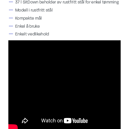
37 l SitDown beholder av rustfritt stål for enkel tømming
Modell i rustfritt stål
Kompakte mål
Enkel å bruke
Enkelt vedlikehold