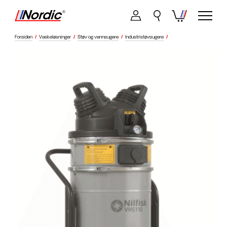
Forsiden
/
Vaskeløsninger
/
Støv og vannsugere
/
Industristøvsugere
/