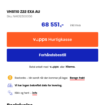
VHS110 Z22 EXA AU
Sku.
NI4012300056
68 551
,-
inkl mva
Betal enkelt med
eller
Restordre – blir sendt når den kommer på lager.
Beregn frakt
Vi har ingen bekreftet dato for levering.
Klikk og hent –
info