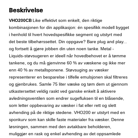
Beskrivelse
VHO200CB
Like effektivt som enkelt, den riktige
kombinasjonen for din applikasjon: én spesifikk modell bygget
i henhold til hvert hovedspesifikke segment og utstyrt med
det beste tilbehørssettet. Din oppgave? Bare plug and play...
og fortsett å gjøre jobben din uten noen tanke.
Metal -
Liquids-støvsugeren er ideell når hovedbehovet er å tømme
tankene, og du må gjenvinne 60 % av væskene og ikke mer
enn 40 % av metallsponene. Støvsuging av væsker
representerer en besparelse i tilfelle emulsjonen skal filtreres
og gjenbrukes. Samle 75 liter væske og tøm dem ut gjennom
utkastersettet veldig raskt ved ganske enkelt å aktivere
avledningsventilen som endrer sugefluksen til en blåsende,
som letter oppbevaring av væsker i fat eller rett og slett
avhending på de riktige stedene. VHO200 er utstyrt med en
sponkurv som kan skille faste materialer fra væsker. Denne
løsningen, sammen med den avtakbare beholderen,
muliggjør en rask og enkel avhending av det oppsamlede