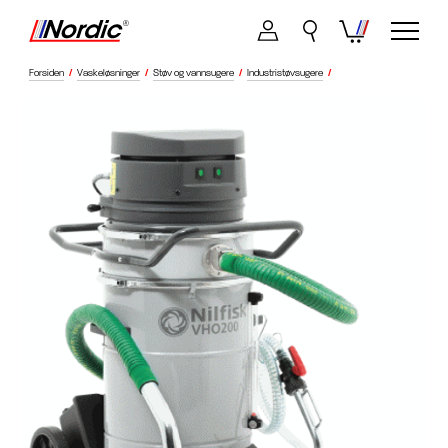
Forsiden
/
Vaskeløsninger
/
Støv og vannsugere
/
Industristøvsugere
/