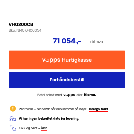
VHO200CB
Sku.
NI4010400054
71 054
,-
inkl mva
Betal enkelt med
eller
Restordre – blir sendt når den kommer på lager.
Beregn frakt
Vi har ingen bekreftet dato for levering.
Klikk og hent –
info