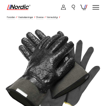
Forsiden
/
Vaskeløsninger
/
Diverse
/
Verneutstyr
/