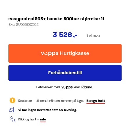
easyprotect365+ hanske 500bar størrelse 11
Sku.
SU956100502
3 526
,-
inkl mva
Betal enkelt med
eller
Restordre – blir sendt når den kommer på lager.
Beregn frakt
Vi har ingen bekreftet dato for levering.
Klikk og hent –
info