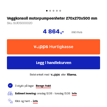
Veggkonsoll motorpumpeenheter 270x270x500 mm
Sku.
SU105000020
4 864
,-
inkl mva
Betal enkelt med
eller
3 stykk på lager
Beregn frakt
Estimert levering:
onsdag 12.08 - torsdag 13.08
info
Klikk og hent –
info