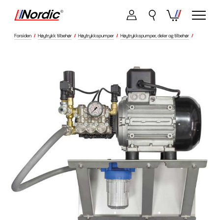
Forsiden
/
Høytrykk tilbehør
/
Høytrykkspumper
/
Høytrykkspumper, deler og tilbehør
/