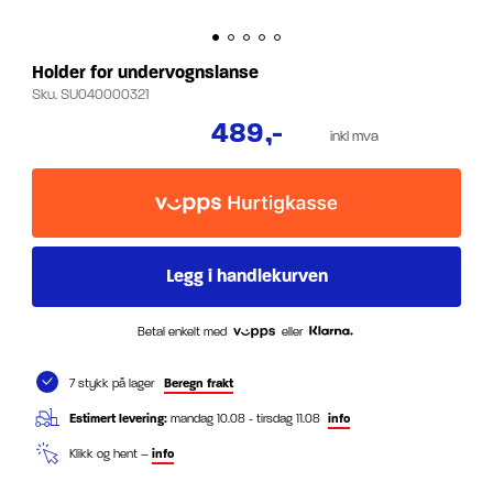
Holder for undervognslanse
Sku.
SU040000321
489
,-
inkl mva
Betal enkelt med
eller
7 stykk på lager
Beregn frakt
Estimert levering:
mandag 10.08 - tirsdag 11.08
info
Klikk og hent –
info