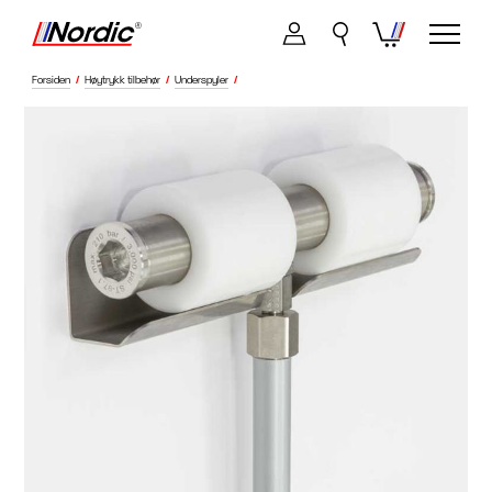
Forsiden
/
Høytrykk tilbehør
/
Underspyler
/