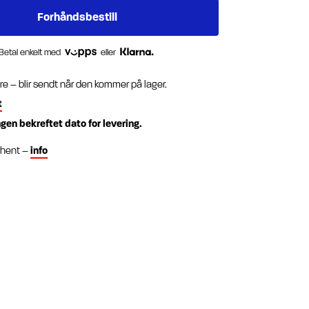
Betal enkelt med
eller
re – blir sendt når den kommer på lager.
t
ngen bekreftet dato for levering.
g hent –
info