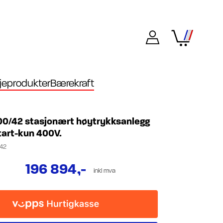
eprodukter
Bærekraft
00/42 stasjonært høytrykksanlegg
tart-kun 400V.
/42
196 894
,-
inkl mva