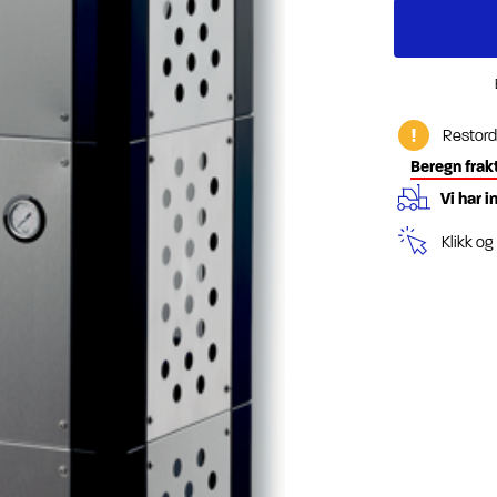
Restord
Beregn frak
Vi har i
Klikk o