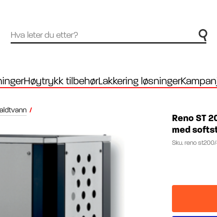
inger
Høytrykk tilbehør
Lakkering løsninger
Kampanj
aldtvann
/
Reno ST 2
med softs
Sku.
reno st200