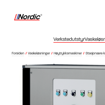
Verkstedutstyr
Vaskeløsn
Forsiden
/
Vaskeløsninger
/
Høytrykksmaskiner
/
Stasjonære k