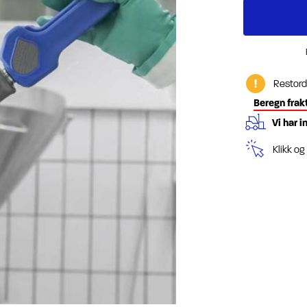
Restord
Beregn frak
Vi har i
Klikk o