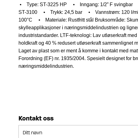
• Type: ST-3225 HP
• Inngang: 1/2” F svingbar
•
ST-3100
• Trykk: 24,5 bar
• Vannstrøm: 120 l/m
100°C
• Materiale: Rustfritt stål
Bruksområde: Skum
skylleapplikasjoner i næringsmiddelindustrien og ligne
industristandarder.
LTF-teknologi: Lav utløserkraft med
holdkraft og 40 % redusert utløserkraft sammenlignet me
Laget av plast som er ment å komme i kontakt med matva
Forordning (EF) nr. 1935/2004. Spesielt designet for br
næringsmiddelindustrien.
Kontakt oss
Ditt navn