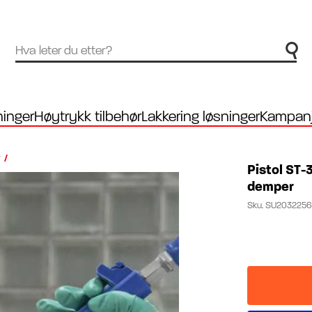
inger
Høytrykk tilbehør
Lakkering løsninger
Kampanj
/
Pistol ST-
demper
Sku.
SU2032256