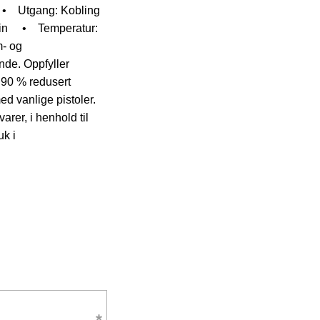
 Utgang: Kobling
in
• Temperatur:
- og
nde. Oppfyller
 90 % redusert
d vanlige pistoler.
rer, i henhold til
uk i