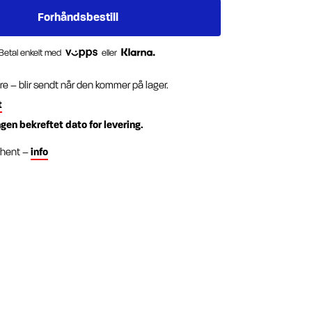
Betal enkelt med
eller
re – blir sendt når den kommer på lager.
t
ngen bekreftet dato for levering.
g hent –
info