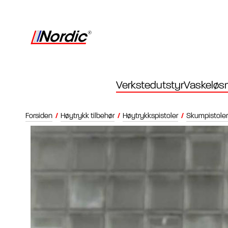
Verkstedutstyr
Vaskeløsn
Forsiden
/
Høytrykk tilbehør
/
Høytrykkspistoler
/
Skumpistoler