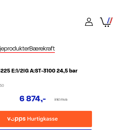
eprodukter
Bærekraft
3225 E:1/2IG A:ST-3100 24,5 bar
50
6 874
,-
inkl mva