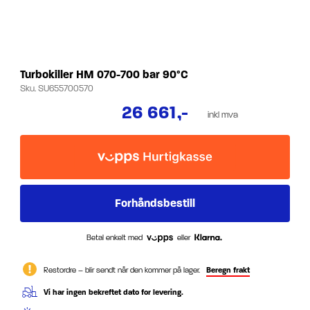
Turbokiller HM 070-700 bar 90°C
Sku.
SU655700570
26 661
,-
inkl mva
Betal enkelt med
eller
Restordre – blir sendt når den kommer på lager.
Beregn frakt
Vi har ingen bekreftet dato for levering.