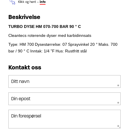
Klikk og hent –
info
Beskrivelse
TURBO DYSE HM 070-700 BAR 90 ° C
Cleantecs roterende dyser med karbidinnsats
Type: HM 700
Dysestørrelse: 07
Sprayvinkel 20 °
Maks. 700
bar / 90 ° C
Inntak: 1/4 "F
Hus: Rustfritt stål
Kontakt oss
Ditt navn
Din epost
Din forespørsel