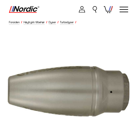
Forsiden
/
Høytrykk tilbehør
/
Dyser
/
Turbodyser
/