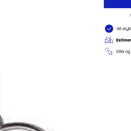
48 styk
Estimer
Klikk o