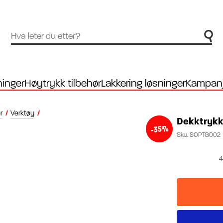
inger
Høytrykk tilbehør
Lakkering løsninger
Kampanj
r
/
Verktøy
/
Dekktrykk
-35%
Sku.
SOPTG002