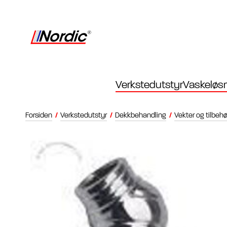
Verkstedutstyr
Vaskeløsn
Forsiden
/
Verkstedutstyr
/
Dekkbehandling
/
Vekter og tilbehø