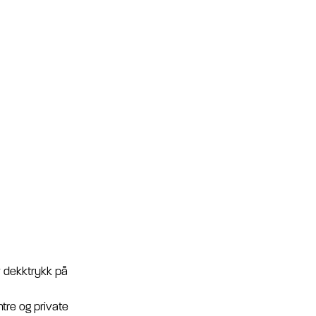
av dekktrykk på
ntre og private