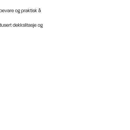
bevare og praktisk å
edusert dekkslitasje og