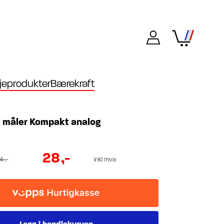
eprodukter
Bærekraft
 måler Kompakt analog
28
,-
44
,-
inkl mva