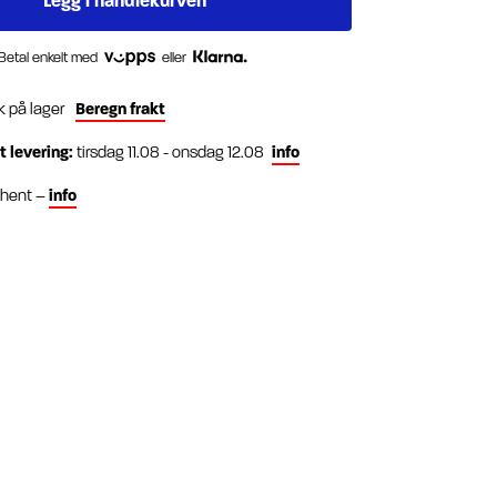
Betal enkelt med
eller
k på lager
Beregn frakt
t levering:
tirsdag 11.08 - onsdag 12.08
info
g hent –
info