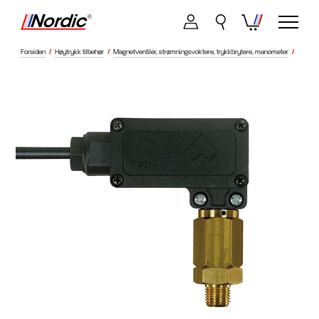
Forsiden
/
Høytrykk tilbehør
/
Magnetventiler, strømningsvoktere, trykkbrytere, manometer
/