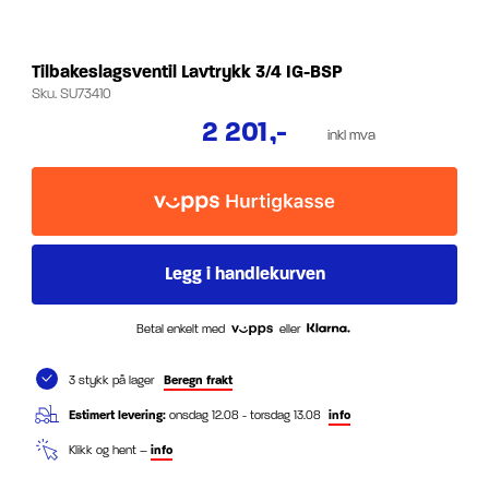
Tilbakeslagsventil Lavtrykk 3/4 IG-BSP
Sku.
SU73410
2 201
,-
inkl mva
Betal enkelt med
eller
3 stykk på lager
Beregn frakt
Estimert levering:
onsdag 12.08 - torsdag 13.08
info
Klikk og hent –
info