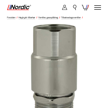
Forsiden
/
Høytrykk tilbehør
/
Ventiler, gasspådrag
/
Tilbakeslagsventiler
/