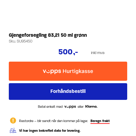
Gjengeforsegling 83,21 50 ml grønn
Sku.
SU95450
500
,-
inkl mva
Betal enkelt med
eller
Restordre – blir sendt når den kommer på lager.
Beregn frakt
Vi har ingen bekreftet dato for levering.