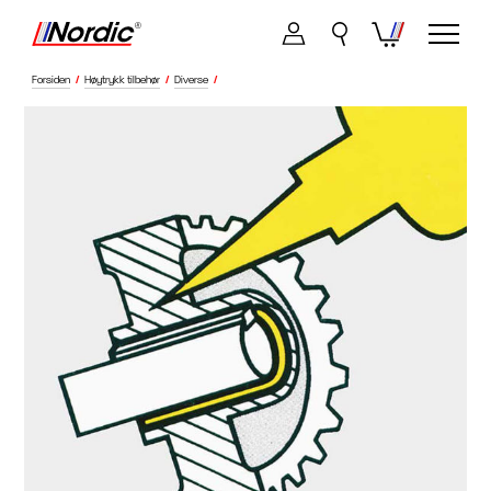
Forsiden
/
Høytrykk tilbehør
/
Diverse
/