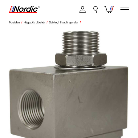
Forsiden
/
Høytrykk tilbehør
/
Svivler, ht kuplinger etc.
/