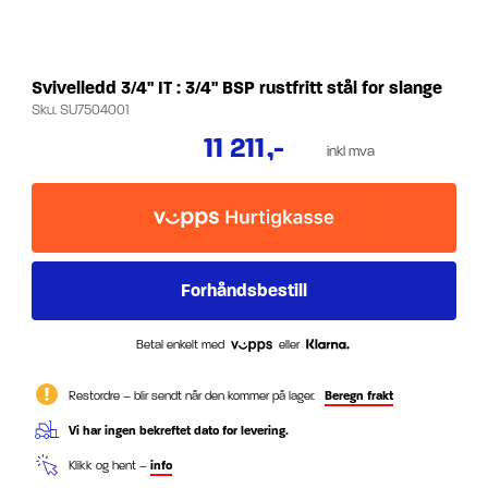
Svivelledd 3/4" IT : 3/4" BSP rustfritt stål for slange
Sku.
SU7504001
11 211
,-
inkl mva
Betal enkelt med
eller
Restordre – blir sendt når den kommer på lager.
Beregn frakt
Vi har ingen bekreftet dato for levering.
Klikk og hent –
info