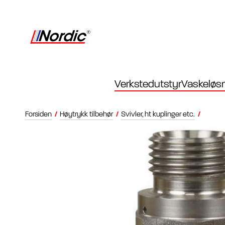
Verkstedutstyr
Vaskeløsn
Forsiden
/
Høytrykk tilbehør
/
Svivler, ht kuplinger etc.
/