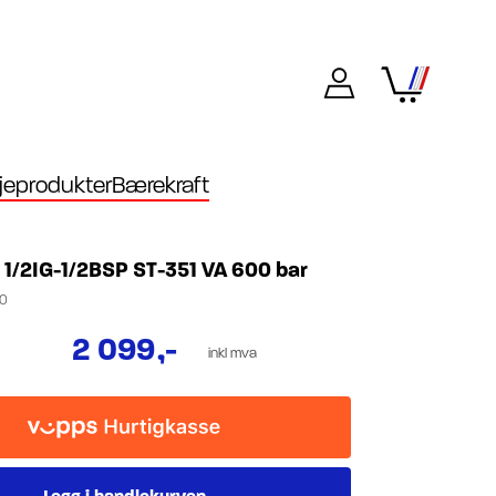
eprodukter
Bærekraft
 1/2IG-1/2BSP ST-351 VA 600 bar
10
2 099
,-
inkl mva