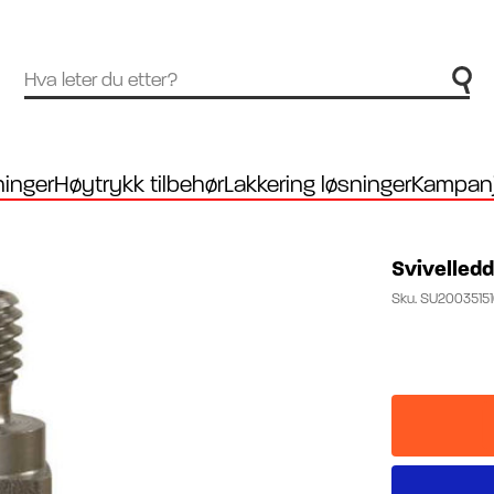
inger
Høytrykk tilbehør
Lakkering løsninger
Kampanj
Svivelledd
Sku.
SU2003515