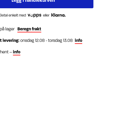
Betal enkelt med
eller
 på lager
Beregn frakt
t levering:
onsdag 12.08 - torsdag 13.08
info
g hent –
info