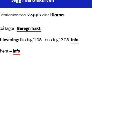
Betal enkelt med
eller
 på lager
Beregn frakt
t levering:
tirsdag 11.08 - onsdag 12.08
info
g hent –
info