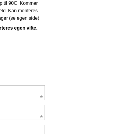
p til 90C.
Kommer
eld.
Kan monteres
nger (se egen side)
teres egen vifte.