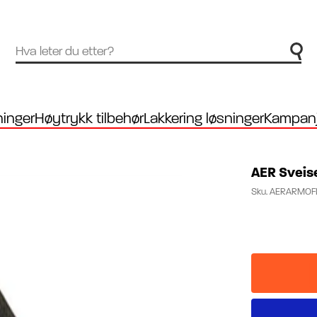
inger
Høytrykk tilbehør
Lakkering løsninger
Kampanj
AER Svei
Sku.
AERARMOFL