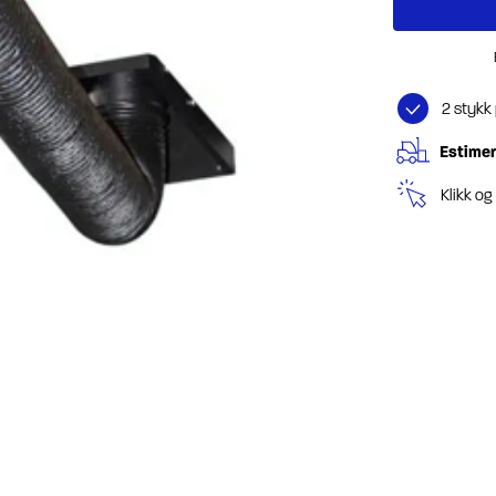
2 stykk
Estimer
Klikk o