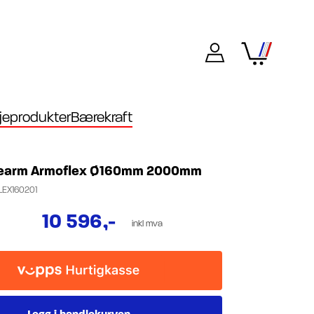
eprodukter
Bærekraft
searm Armoflex Ø160mm 2000mm
EX160201
10 596
,-
inkl mva