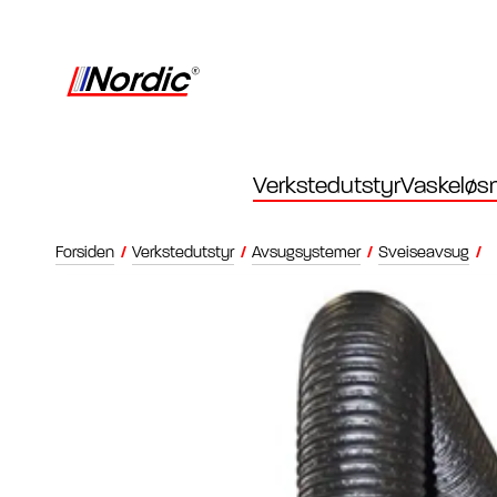
Verkstedutstyr
Vaskeløsn
Forsiden
/
Verkstedutstyr
/
Avsugsystemer
/
Sveiseavsug
/