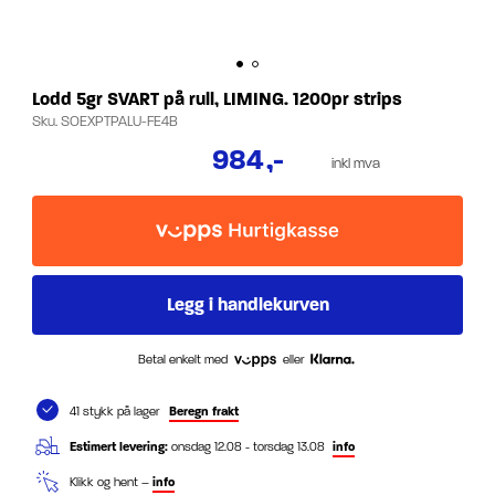
Lodd 5gr SVART på rull, LIMING. 1200pr strips
Sku.
SOEXPTPALU-FE4B
984
,-
inkl mva
Betal enkelt med
eller
41 stykk på lager
Beregn frakt
Estimert levering:
onsdag 12.08 - torsdag 13.08
info
Klikk og hent –
info