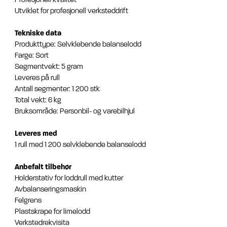
Utviklet for profesjonell verksteddrift
Tekniske data
Produkttype: Selvklebende balanselodd
Farge: Sort
Segmentvekt: 5 gram
Leveres på rull
Antall segmenter: 1 200 stk
Total vekt: 6 kg
Bruksområde: Personbil- og varebilhjul
Leveres med
1 rull med 1 200 selvklebende balanselodd
Anbefalt tilbehør
Holderstativ for loddrull med kutter
Avbalanseringsmaskin
Felgrens
Plastskrape for limelodd
Verkstedrekvisita