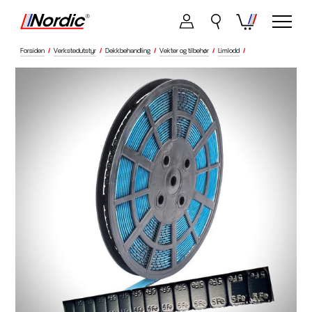
Forsiden
/
Verkstedutstyr
/
Dekkbehandling
/
Vekter og tilbehør
/
Limlodd
/