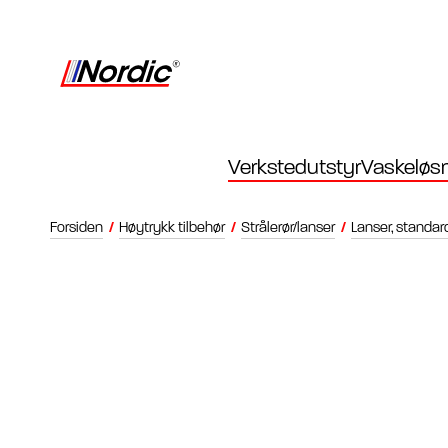
Verkstedutstyr
Vaskeløsn
Forsiden
/
Høytrykk tilbehør
/
Strålerør/lanser
/
Lanser, standar