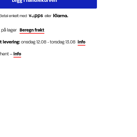
Betal enkelt med
eller
k på lager
Beregn frakt
t levering:
onsdag 12.08 - torsdag 13.08
info
g hent –
info