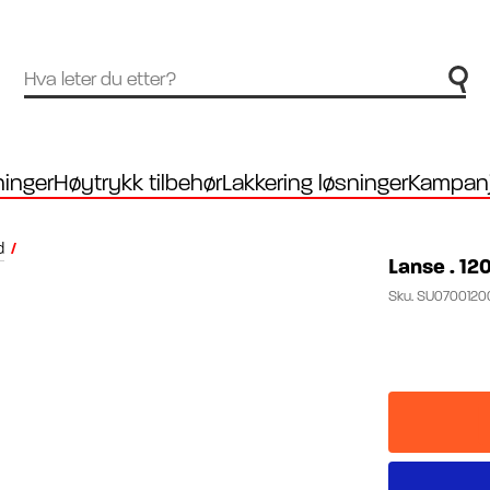
inger
Høytrykk tilbehør
Lakkering løsninger
Kampanj
d
/
Lanse . 120
Sku.
SU0700120