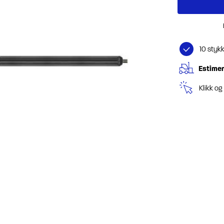
10 styk
Estimer
Klikk o