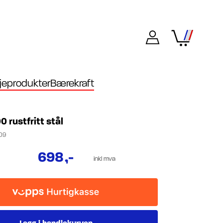
eprodukter
Bærekraft
0 rustfritt stål
09
698
,-
inkl mva