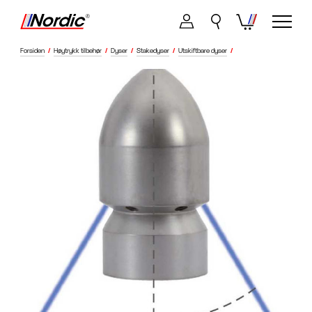
Forsiden
/
Høytrykk tilbehør
/
Dyser
/
Stakedyser
/
Utskiftbare dyser
/