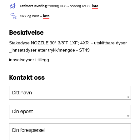
Estimert levering:
tirsdag 11.08 - onsdag 12.08
info
Klikk og hent –
info
Beskrivelse
Stakedyse NOZZLE 30° 3/8"F 1XF; 4XR - utskiftbare dyser
_innsatsdyser etter trykk/mengde - ST49
innsatsdyser i tillegg
Kontakt oss
Ditt navn
Din epost
Din forespørsel