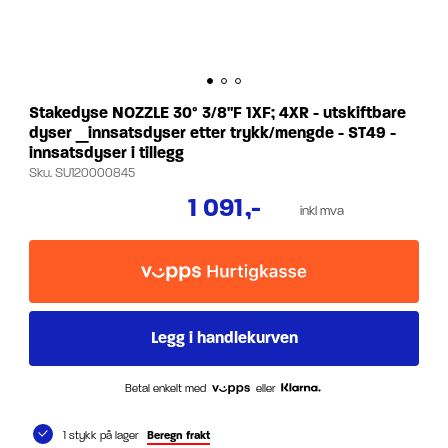
Stakedyse NOZZLE 30° 3/8"F 1XF; 4XR - utskiftbare
dyser _innsatsdyser etter trykk/mengde - ST49 -
innsatsdyser i tillegg
Sku.
SU120000845
1 091
,-
inkl mva
Betal enkelt med
eller
1 stykk på lager
Beregn frakt