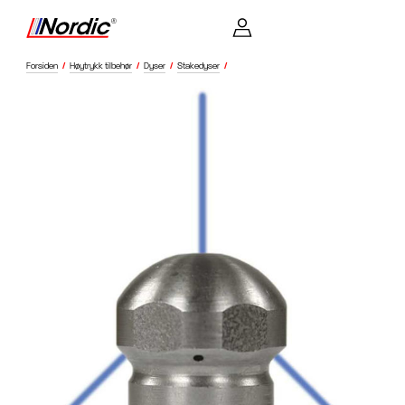
Forsiden
/
Høytrykk tilbehør
/
Dyser
/
Stakedyser
/