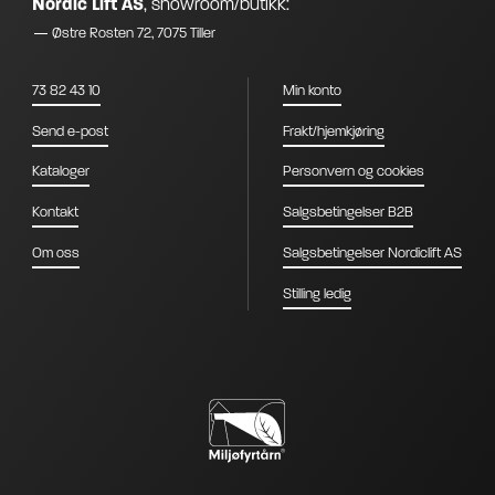
Nordic Lift AS
,
showroom/butikk:
Østre Rosten 72, 7075 Tiller
73 82 43 10
Min konto
Send e-post
Frakt/hjemkjøring
Kataloger
Personvern og cookies
Kontakt
Salgsbetingelser B2B
Om oss
Salgsbetingelser Nordiclift AS
Stilling ledig