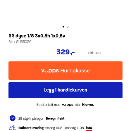
RR dyse 1/8 3x0,8h 1x0,8v
Sku.
SU65050
329
,-
inkl mva
Betal enkelt med
eller
29 stykk på lager
Beregn frakt
Estimert levering:
tirsdag 11.08 - onsdag 12.08
info