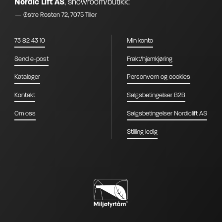
Nordic Lift AS
,
showroom/butikk:
Østre Rosten 72, 7075 Tiller
73 82 43 10
Min konto
Send e-post
Frakt/hjemkjøring
Kataloger
Personvern og cookies
Kontakt
Salgsbetingelser B2B
Om oss
Salgsbetingelser Nordiclift AS
Stilling ledig