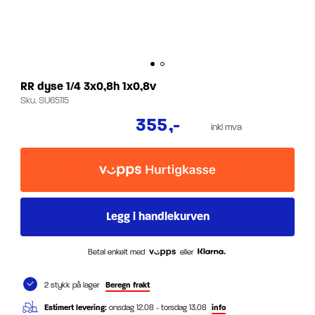
RR dyse 1/4 3x0,8h 1x0,8v
Sku.
SU65115
355
,-
inkl mva
Betal enkelt med
eller
2 stykk på lager
Beregn frakt
Estimert levering:
onsdag 12.08 - torsdag 13.08
info