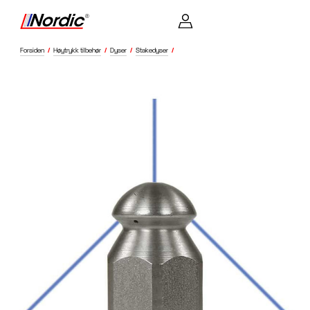
Forsiden
/
Høytrykk tilbehør
/
Dyser
/
Stakedyser
/