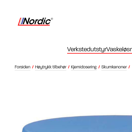
Verkstedutstyr
Vaskeløsn
Forsiden
/
Høytrykk tilbehør
/
Kjemidosering
/
Skumkanoner
/