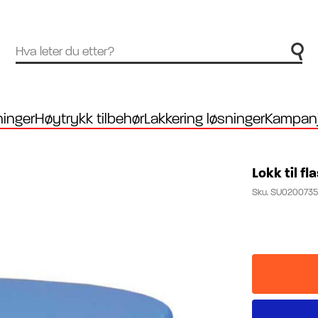
inger
Høytrykk tilbehør
Lakkering løsninger
Kampanj
Lokk til fl
Sku.
SU0200735