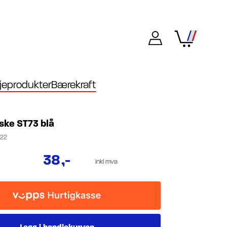
eprodukter
Bærekraft
aske ST73 blå
22
38
,-
inkl mva