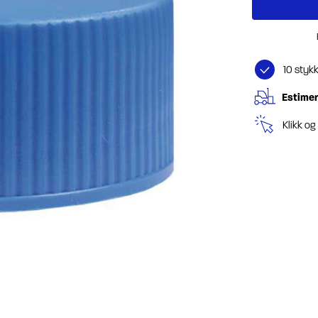
10 styk
Estimer
Klikk o