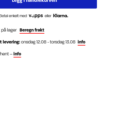
Betal enkelt med
eller
k på lager
Beregn frakt
t levering:
onsdag 12.08 - torsdag 13.08
info
g hent –
info