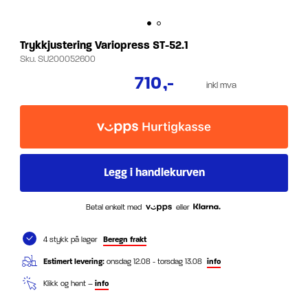
Trykkjustering Variopress ST-52.1
Sku.
SU200052600
710
,-
inkl mva
Betal enkelt med
eller
4 stykk på lager
Beregn frakt
Estimert levering:
onsdag 12.08 - torsdag 13.08
info
Klikk og hent –
info