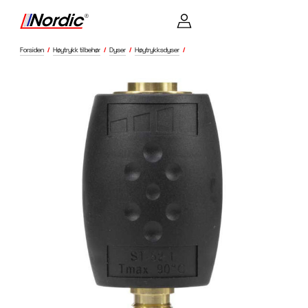
Forsiden
/
Høytrykk tilbehør
/
Dyser
/
Høytrykksdyser
/