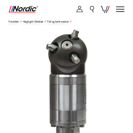
Forsiden
/
Høytrykk tilbehør
/
Fat og tankvasker
/