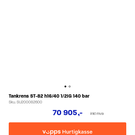
Tankrens ST-82 h16/40 1/2IG 140 bar
Sku.
SU200082600
70 905
,-
inkl mva