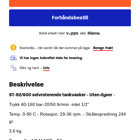
Betal enkelt med
eller
Restordre – blir sendt når den kommer på lager.
Beregn frakt
Vi har ingen bekreftet dato for levering.
Klikk og hent –
info
Beskrivelse
ST-82/600 selvroterende tankvasker - Uten dyser
-
Trykk 40-160 bar-20/50 ltr/min -inlet 1/2"
Temp. 0-90 C - Rotasjon: 29-36 rpm. - Strålespredning 244
gr.
3,6 kg.