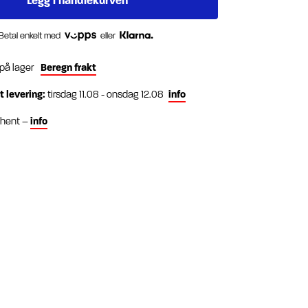
Betal enkelt med
eller
 på lager
Beregn frakt
t levering:
tirsdag 11.08 - onsdag 12.08
info
g hent –
info