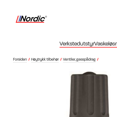
Verkstedutstyr
Vaskeløsn
Forsiden
/
Høytrykk tilbehør
/
Ventiler, gasspådrag
/