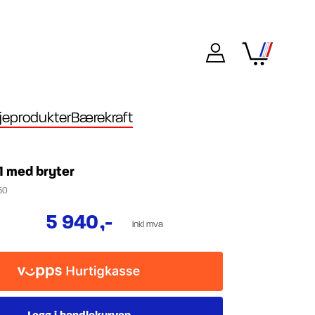
eprodukter
Bærekraft
1 med bryter
50
5 940
,-
inkl mva