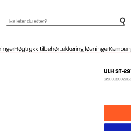
inger
Høytrykk tilbehør
Lakkering løsninger
Kampanj
ULH ST-29
Sku.
SU2002915