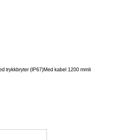
ed trykkbryter (IP67)Med kabel 1200 mmInntak 3/8 "FUtløp 3/8 "F