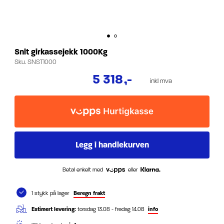
Snit girkassejekk 1000Kg
Sku.
SNST1000
5 318
,-
inkl mva
Betal enkelt med
eller
1 stykk på lager
Beregn frakt
Estimert levering:
torsdag 13.08 - fredag 14.08
info