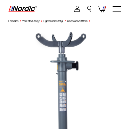
Forsiden
/
Verkstedutstyr
/
Hydraulisk utstyr
/
Gearkasseløftere
/